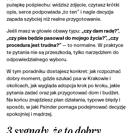
pułapkę pośpiechu: widzisz zdjęcie, czytasz krótki
Wrażliwość na bodźce miejskie
Kiedy rozważyć wsparcie behawioralne
opis, serce podpowiada „to ten” i nagle decyzja
Czy Psinder zastępuje kontakt ze
zapada szybciej niż realne przygotowanie.
Pytania, które warto zadać przed adopcją
schroniskiem lub fundacją?
(żeby uniknąć rozczarowań)
Jeśli masz w głowie obawy typu:
„czy dam radę?”,
„czy pies będzie pasował do mojego życia?”, „czy
procedura jest trudna?”
— to normalne. W praktyce
te pytania nie są przeszkodą, tylko narzędziem do
odpowiedzialnego wyboru.
W tym poradniku dostajesz konkret: jak rozpoznać
dobry moment, gdzie szukać psa w Krakowie i
okolicach, jak wygląda adopcja krok po kroku, jakie
pytania zadać oraz jak przygotować dom i budżet.
Na końcu znajdziesz plan działania, typowe błędy i
sposób, w jaki Psinder pomaga podejmować decyzję
spokojniej i mądrzej.
3 sygnały, że to dobry