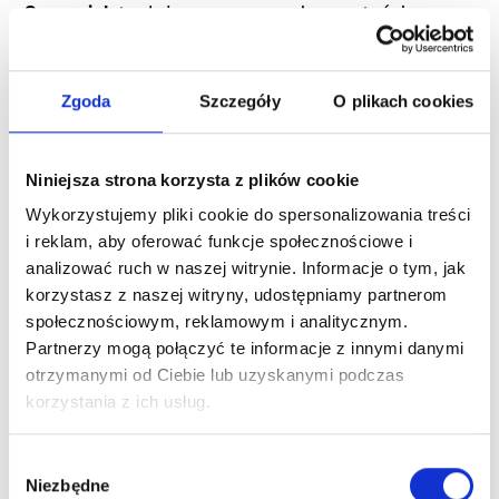
Szczeniak
to dużo czasu na naukę czystości,
gryzienie, socjalizację i konsekwencję.
Dorosły pies
często ma już ukształtowany temperament (łatwiej
przewidzieć), ale może mieć nawyki do
Zgoda
Szczegóły
O plikach cookies
przepracowania.
Senior
bywa spokojniejszy, ale
może wymagać częstszych kontroli i większej
uważności zdrowotnej.
Niniejsza strona korzysta z plików cookie
Wykorzystujemy pliki cookie do spersonalizowania treści
Relacje z innymi
i reklam, aby oferować funkcje społecznościowe i
analizować ruch w naszej witrynie. Informacje o tym, jak
zwierzętami
korzystasz z naszej witryny, udostępniamy partnerom
społecznościowym, reklamowym i analitycznym.
Jeśli masz kota lub psa rezydenta, pytaj wprost o
Partnerzy mogą połączyć te informacje z innymi danymi
testy i obserwacje. A jeśli ich nie było, ustal, czy
otrzymanymi od Ciebie lub uzyskanymi podczas
organizacja dopuszcza proces zapoznania etapami.
korzystania z ich usług.
Wrażliwość na bodźce
Wybór
miejskie
Niezbędne
zgody