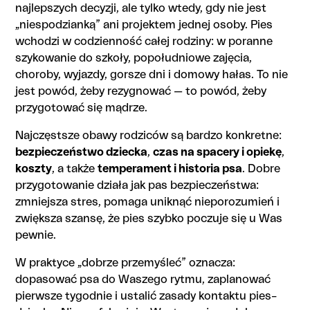
najlepszych decyzji, ale tylko wtedy, gdy nie jest
Jakie sygnały mogą świadczyć o stresie psa
„niespodzianką” ani projektem jednej osoby. Pies
przy dzieciach?
wchodzi w codzienność całej rodziny: w poranne
szykowanie do szkoły, popołudniowe zajęcia,
Czy dzieci mogą wyprowadzać adoptowanego
choroby, wyjazdy, gorsze dni i domowy hałas. To nie
psa na spacery?
jest powód, żeby rezygnować — to powód, żeby
przygotować się mądrze.
Kiedy warto skonsultować się z behawiorystą
po adopcji?
Najczęstsze obawy rodziców są bardzo konkretne:
bezpieczeństwo dziecka
,
czas na spacery i opiekę
,
koszty
, a także
temperament i historia psa
. Dobre
przygotowanie działa jak pas bezpieczeństwa:
zmniejsza stres, pomaga uniknąć nieporozumień i
zwiększa szansę, że pies szybko poczuje się u Was
pewnie.
W praktyce „dobrze przemyśleć” oznacza:
dopasować psa do Waszego rytmu, zaplanować
pierwsze tygodnie i ustalić zasady kontaktu pies–