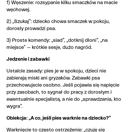
1) Węszenie: rozsypanie kilku smaczków na macie
węchowej.
2) „Szukaj”: dziecko chowa smaczek w pokoju,
dorosły prowadzi psa.
3) Proste komendy: „siad”, „dotknij dłoni”, „na
miejsce” — krótkie sesje, dużo nagród.
Jedzenie i zabawki
Ustalcie zasady: pies je w spokoju, dzieci nie
zabierają miski ani gryzaków. Zabawki psa
przechowujecie osobno. Jeśli pojawia się napięcie
przy zasobach, to sygnał do pracy z dorosłym i
ewentualnie specjalistą, a nie do „sprawdzania, kto
wygra”.
Obiekcja: „A co, jeśli pies warknie na dziecko?”
Warknięcie to często ostrzeżenie: „czuję się