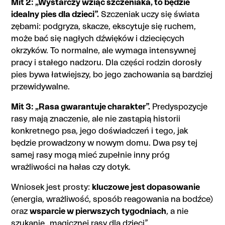
Mit 2: „Wystarczy wziąć szczeniaka, to będzie
idealny pies dla dzieci”.
Szczeniak uczy się świata
zębami: podgryza, skacze, ekscytuje się ruchem,
może bać się nagłych dźwięków i dziecięcych
okrzyków. To normalne, ale wymaga intensywnej
pracy i stałego nadzoru. Dla części rodzin dorosły
pies bywa łatwiejszy, bo jego zachowania są bardziej
przewidywalne.
Mit 3: „Rasa gwarantuje charakter”.
Predyspozycje
rasy mają znaczenie, ale nie zastąpią historii
konkretnego psa, jego doświadczeń i tego, jak
będzie prowadzony w nowym domu. Dwa psy tej
samej rasy mogą mieć zupełnie inny próg
wrażliwości na hałas czy dotyk.
Wniosek jest prosty:
kluczowe jest dopasowanie
(energia, wrażliwość, sposób reagowania na bodźce)
oraz
wsparcie w pierwszych tygodniach
, a nie
szukanie „magicznej rasy dla dzieci”.