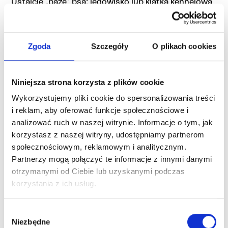
Ustalcie „bazę” psa: legowisko lub klatka kennelowa
(jeśli umiecie jej używać prawidłowo), w spokojnym
miejscu. To ma być
strefa nietykalna
— dzieci nie
wchodzą, nie zaglądają, nie przytulają psa, gdy
Zgoda
Szczegóły
O plikach cookies
odpoczywa.
Zabezpieczenia
Niniejsza strona korzysta z plików cookie
Proste rzeczy robią dużą różnicę:
Wykorzystujemy pliki cookie do spersonalizowania treści
i reklam, aby oferować funkcje społecznościowe i
1) Bramki w przejściach, jeśli chcecie rozdzielać
analizować ruch w naszej witrynie. Informacje o tym, jak
przestrzeń.
korzystasz z naszej witryny, udostępniamy partnerom
2) Kosze na zabawki dzieci (małe elementy mogą
społecznościowym, reklamowym i analitycznym.
zostać połknięte).
Partnerzy mogą połączyć te informacje z innymi danymi
otrzymanymi od Ciebie lub uzyskanymi podczas
3) Chemia domowa i leki poza zasięgiem.
korzystania z ich usług.
4) Jedzenie z blatów i stołu zabezpieczone (wiele
psów „uczy się” kraść w pierwszych dniach).
Wybór
Niezbędne
zgody