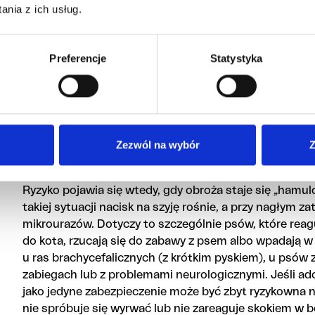
nia z ich usług.
kiedy może zaszkodz
Preferencje
Statystyka
Obroża bywa świetna, jeśli pies chodzi na luźnej smycz
ma problemów zdrowotnych związanych z układem odd
obroża jest też praktyczna jako miejsce na adresówkę i 
ją założyć. W przypadku psów stabilnych emocjonalnie
Zezwól na wybór
Z
minimalistycznym, wygodnym rozwiązaniem na krótkie
priorytetem jest szybkie wyjście i prosta obsługa.
Ryzyko pojawia się wtedy, gdy obroża staje się „hamulc
takiej sytuacji nacisk na szyję rośnie, a przy nagłym 
mikrourazów. Dotyczy to szczególnie psów, które rea
do kota, rzucają się do zabawy z psem albo wpadają w
u ras brachycefalicznych (z krótkim pyskiem), u psów 
zabiegach lub z problemami neurologicznymi. Jeśli ad
jako jedyne zabezpieczenie może być zbyt ryzykowna na
nie spróbuje się wyrwać lub nie zareaguje skokiem w b