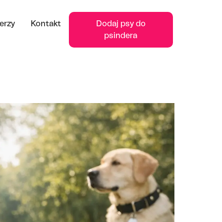
erzy
Kontakt
Dodaj psy do
psindera