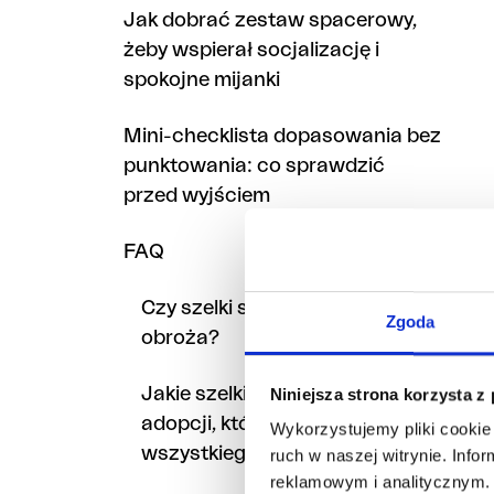
Jak dobrać zestaw spacerowy,
żeby wspierał socjalizację i
spokojne mijanki
Mini-checklista dopasowania bez
punktowania: co sprawdzić
przed wyjściem
FAQ
Czy szelki są zawsze lepsze niż
Zgoda
obroża?
Jakie szelki wybrać dla psa z
Niniejsza strona korzysta z
adopcji, który boi się
Wykorzystujemy pliki cookie 
wszystkiego?
ruch w naszej witrynie. Inf
reklamowym i analitycznym. 