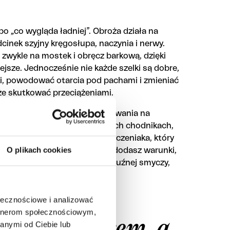
o „co wygląda ładniej”. Obroża działa na
odcinek szyjny kręgosłupa, naczynia i nerwy.
, zwykle na mostek i obręcz barkową, dzięki
jsze. Jednocześnie nie każde szelki są dobre,
ki, powodować otarcia pod pachami i zmieniać
e skutkować przeciążeniami.
 od budowy psa, od jego zachowania na
ę u spokojnego psa na miejskich chodnikach,
nych psów, a jeszcze inny u szczeniaka, który
O plikach cookies
otów i zrywów. Jeśli do tego dodasz warunki,
nia z innymi psami czy trening luźnej smyczy,
zania dla wszystkich.
ołecznościowe i analizować
artnerom społecznościowym,
obrym wyborem, a
anymi od Ciebie lub