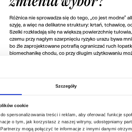
zmienia wybór?
Różnica nie sprowadza się do tego, „co jest modne” alb
szyję, a więc na delikatne struktury: krtań, tchawicę, 
Szelki rozkładają siłę na większą powierzchnię tułowia
czemu przy nagłym szarpnięciu ryzyko urazu bywa mnie
bo źle zaprojektowane potrafią ograniczać ruch łopat
biomechanikę chodu, co przy długim użytkowaniu moż
W praktyce wybór powinien zależeć od trzech rzeczy:
smyczy oraz od celu spaceru. Inny zestaw sprawdzi si
inny u psa reaktywnego, który „odpala się” na widok in
Szczegóły
dopiero uczy się świata i ma tendencję do nagłych zwr
takie jak śliska zima, długie wycieczki w teren, spotka
robi się jasne, że nie ma jednego „najlepszego” rozwią
 plików cookie
do spersonalizowania treści i reklam, aby oferować funkcje sp
ormacje o tym, jak korzystasz z naszej witryny, udostępniamy p
Kiedy obroża jest d
Partnerzy mogą połączyć te informacje z innymi danymi otrzym