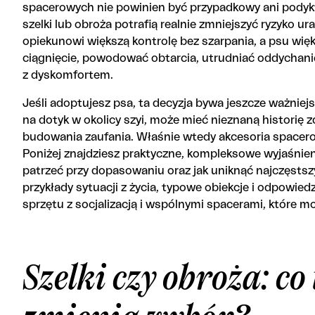
spacerowych nie powinien być przypadkowy ani pody
szelki lub obroża potrafią realnie zmniejszyć ryzyko u
opiekunowi większą kontrolę bez szarpania, a psu wię
ciągnięcie, powodować obtarcia, utrudniać oddychanie 
z dyskomfortem.
Jeśli adoptujesz psa, ta decyzja bywa jeszcze ważniej
na dotyk w okolicy szyi, może mieć nieznaną historię 
budowania zaufania. Właśnie wtedy akcesoria spacer
Poniżej znajdziesz praktyczne, kompleksowe wyjaśnienie
patrzeć przy dopasowaniu oraz jak uniknąć najczęsts
przykłady sytuacji z życia, typowe obiekcje i odpowied
sprzętu z socjalizacją i wspólnymi spacerami, które 
Szelki czy obroża: c