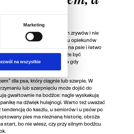
ić?
Marketing
y, nie ma tendencji do nagłych zrywów i nie
echowym czy szyją. Dla wielu opiekunów
identyfikator, bo jest zawsze na psie i łatwo
, które nie ciągną, obroża może być
ezwól na wszystkie
, spokojne spacery, zwłaszcza gdy
em” dla psa, który ciągnie lub szarpie. W
zatrzymaniu lub szarpnięciu może dojść do
gują gwałtownie na bodźce: nagle wyskakują
 panikę na dźwięk hulajnogi. Warto też uważać
z tendencją do kaszlu, u seniorów i u psów po
optowany pies ma nieznaną historię, obroża
 start, bo nie wiesz, czy przy silnym bodźcu
ok.