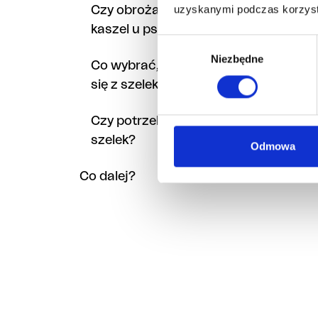
uzyskanymi podczas korzysta
Czy obroża może powodować
kaszel u psa?
Wybór
Niezbędne
zgody
Co wybrać, jeśli pies wyślizguje
się z szelek?
Czy potrzebuję i obroży, i
szelek?
Odmowa
Co dalej?