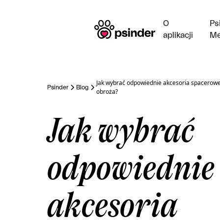
O
Ps
aplikacji
Me
Jak wybrać odpowiednie akcesoria spacerowe?
Psinder
Blog
obroża?
Jak wybrać
odpowiednie
akcesoria