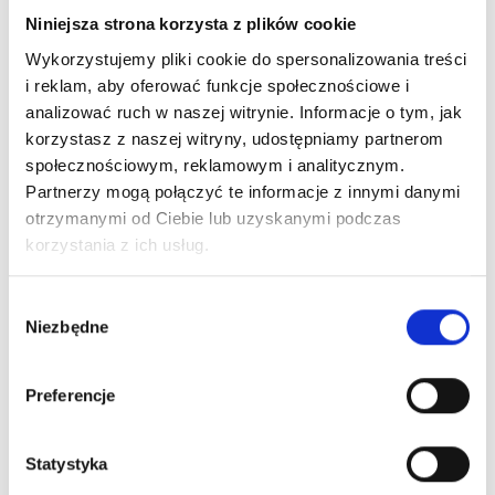
Niniejsza strona korzysta z plików cookie
To twój profil? Przejmij go!
Wykorzystujemy pliki cookie do spersonalizowania treści
Zgłoś się do nas aby założy profil na psinderze,
i reklam, aby oferować funkcje społecznościowe i
uzupełni swój profil i dotrze do większej liczby osób
analizować ruch w naszej witrynie. Informacje o tym, jak
zainteresowanych adopcją!
korzystasz z naszej witryny, udostępniamy partnerom
Text Link
społecznościowym, reklamowym i analitycznym.
Partnerzy mogą połączyć te informacje z innymi danymi
otrzymanymi od Ciebie lub uzyskanymi podczas
Znajdź swojego psyjaciela w naszej aplikacji:
korzystania z ich usług.
Wybór
Niezbędne
zgody
Preferencje
Statystyka
Bądź blisko Nas i naszych