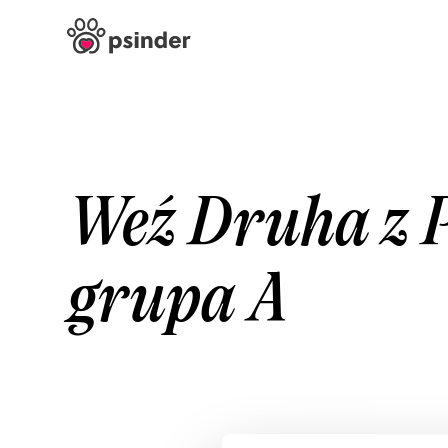
Weź Druha z P
grupa A