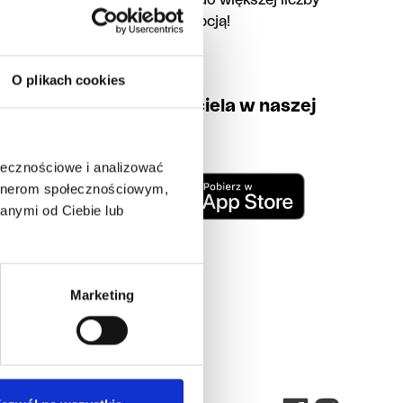
uzupełni swój profil i dotrze do większej liczby
osób zainteresowanych adopcją!
Text Link
O plikach cookies
Znajdź swojego psyjaciela w naszej
aplikacji:
ołecznościowe i analizować
artnerom społecznościowym,
anymi od Ciebie lub
Marketing