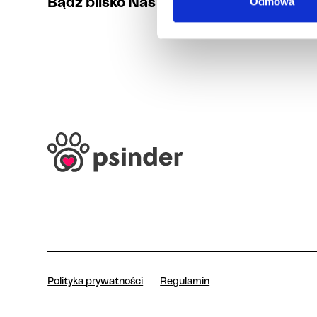
Odmowa
Bądź blisko Nas i naszych Psów - odwie
Polityka prywatności
Regulamin