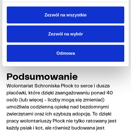
Współpraca z instytucjami:
Wolontariusze
współpracują z lokalnymi organami, szkołami i
Zezwól na wszystkie
mediami, co pozwala na skuteczniejsze
promowanie adopcji i działań edukacyjnych.
Zezwól na wybór
Integracja społeczna:
Praca wolontariuszy
buduje społeczność opartą na wspólnych
wartościach, takich jak odpowiedzialność,
Odmowa
empatia i miłość do zwierząt.
Podsumowanie
Wolontariat Schroniska Płock to serce i dusza
placówki, które dzięki zaangażowaniu ponad 40
osób (lub więcej – liczby mogą się zmieniać)
umożliwia codzienną opiekę nad bezdomnymi
zwierzętami oraz ich szybszą adopcję. To dzięki
pracy wolontariuszy Płock nie tylko ratowany jest
każdy psiak i kot, ale również budowana jest