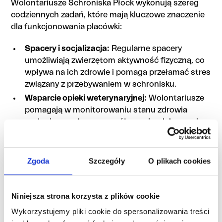
Wolontariusze Schroniska Płock wykonują szereg
codziennych zadań, które mają kluczowe znaczenie
dla funkcjonowania placówki:
Spacery i socjalizacja:
Regularne spacery
umożliwiają zwierzętom aktywność fizyczną, co
wpływa na ich zdrowie i pomaga przełamać stres
związany z przebywaniem w schronisku.
Wsparcie opieki weterynaryjnej:
Wolontariusze
pomagają w monitorowaniu stanu zdrowia
podopiecznych oraz współpracują z lekarzami
weterynarii, by zapewnić im niezbędną opiekę
medyczną.
Organizacja eventów i kampanii adopcyjnych:
Zgoda
Szczegóły
O plikach cookies
Aktywność w mediach społecznościowych oraz
organizacja dni otwartych i eventów
adopcyjnych to nie tylko forma promocji
Niniejsza strona korzysta z plików cookie
schroniska, ale także sposób na budowanie
Wykorzystujemy pliki cookie do spersonalizowania treści
pozytywnego wizerunku i pozyskiwanie nowych